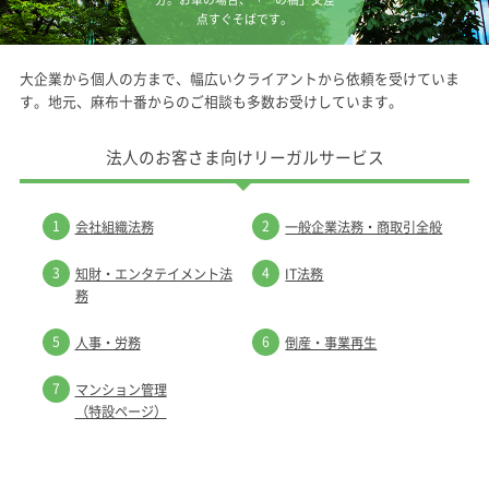
点すぐそばです。
大企業から個人の方まで、幅広いクライアントから依頼を受けていま
す。
地元、麻布十番からのご相談も多数お受けしています。
法人のお客さま向けリーガルサービス
1
2
会社組織法務
一般企業法務・商取引全般
3
4
知財・エンタテイメント法
IT法務
務
5
6
人事・労務
倒産・事業再生
7
マンション管理
（特設ページ）