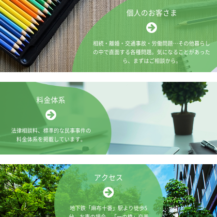
個人のお客さま
相続・離婚・交通事故・労働問題…
その他暮らし
の中で直面する各種問題。
気になることがあった
ら、まずはご相談から。
料金体系
法律相談料、
標準的な民事事件の
料金体系を
掲載しています。
アクセス
地下鉄「麻布十番」駅より徒歩5
分。
お車の場合、「一の橋」
交差