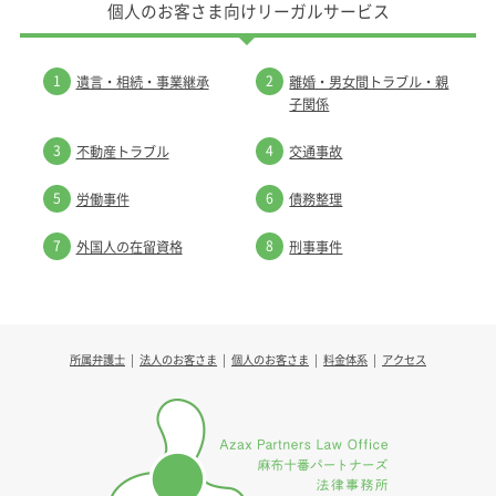
個人のお客さま向けリーガルサービス
1
2
遺言・相続・事業継承
離婚・男女間トラブル・親
子関係
3
4
不動産トラブル
交通事故
5
6
労働事件
債務整理
7
8
外国人の在留資格
刑事事件
所属弁護士
法人のお客さま
個人のお客さま
料金体系
アクセス